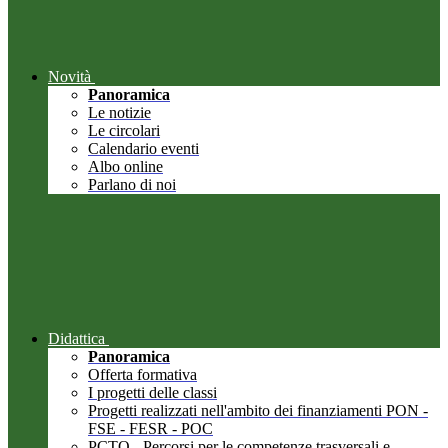
Novità
Panoramica
Le notizie
Le circolari
Calendario eventi
Albo online
Parlano di noi
Didattica
Panoramica
Offerta formativa
I progetti delle classi
Progetti realizzati nell'ambito dei finanziamenti PON -
FSE - FESR - POC
PCTO - Percorsi per le competenze trasversali e