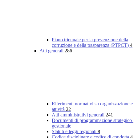
Piano triennale per la prevenzione della
corruzione e della trasparenza (PTPCT)
4
Atti generali
286
Riferimenti normativi su organizzazione e
attività
22
Atti amministrativi generali
241
Documenti di programmazione strategico-
gestionale
Statuti e leggi regionali
8
Codice disciplinare e codice di condotta
4