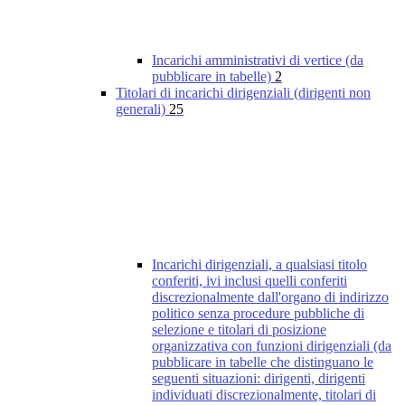
Incarichi amministrativi di vertice (da
pubblicare in tabelle)
2
Titolari di incarichi dirigenziali (dirigenti non
generali)
25
Incarichi dirigenziali, a qualsiasi titolo
conferiti, ivi inclusi quelli conferiti
discrezionalmente dall'organo di indirizzo
politico senza procedure pubbliche di
selezione e titolari di posizione
organizzativa con funzioni dirigenziali (da
pubblicare in tabelle che distinguano le
seguenti situazioni: dirigenti, dirigenti
individuati discrezionalmente, titolari di