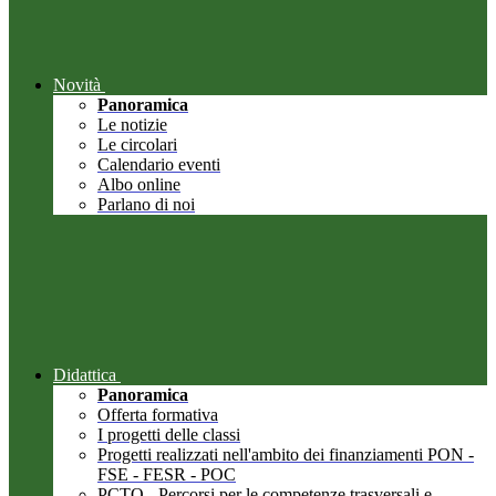
Novità
Panoramica
Le notizie
Le circolari
Calendario eventi
Albo online
Parlano di noi
Didattica
Panoramica
Offerta formativa
I progetti delle classi
Progetti realizzati nell'ambito dei finanziamenti PON -
FSE - FESR - POC
PCTO - Percorsi per le competenze trasversali e