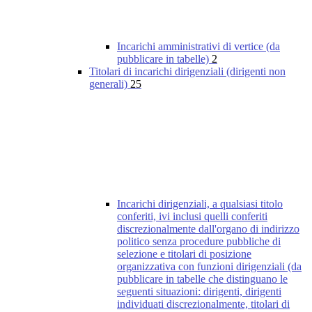
Incarichi amministrativi di vertice (da
pubblicare in tabelle)
2
Titolari di incarichi dirigenziali (dirigenti non
generali)
25
Incarichi dirigenziali, a qualsiasi titolo
conferiti, ivi inclusi quelli conferiti
discrezionalmente dall'organo di indirizzo
politico senza procedure pubbliche di
selezione e titolari di posizione
organizzativa con funzioni dirigenziali (da
pubblicare in tabelle che distinguano le
seguenti situazioni: dirigenti, dirigenti
individuati discrezionalmente, titolari di