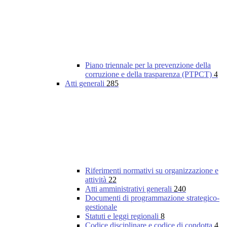
Piano triennale per la prevenzione della
corruzione e della trasparenza (PTPCT)
4
Atti generali
285
Riferimenti normativi su organizzazione e
attività
22
Atti amministrativi generali
240
Documenti di programmazione strategico-
gestionale
Statuti e leggi regionali
8
Codice disciplinare e codice di condotta
4