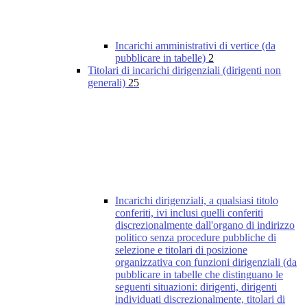
Incarichi amministrativi di vertice (da
pubblicare in tabelle)
2
Titolari di incarichi dirigenziali (dirigenti non
generali)
25
Incarichi dirigenziali, a qualsiasi titolo
conferiti, ivi inclusi quelli conferiti
discrezionalmente dall'organo di indirizzo
politico senza procedure pubbliche di
selezione e titolari di posizione
organizzativa con funzioni dirigenziali (da
pubblicare in tabelle che distinguano le
seguenti situazioni: dirigenti, dirigenti
individuati discrezionalmente, titolari di