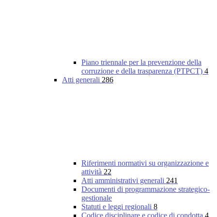
Piano triennale per la prevenzione della
corruzione e della trasparenza (PTPCT)
4
Atti generali
286
Riferimenti normativi su organizzazione e
attività
22
Atti amministrativi generali
241
Documenti di programmazione strategico-
gestionale
Statuti e leggi regionali
8
Codice disciplinare e codice di condotta
4