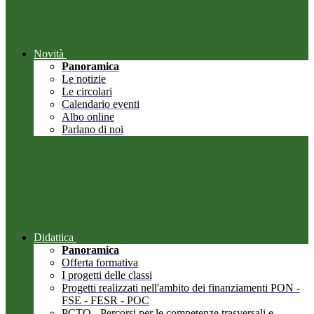
Novità
Panoramica
Le notizie
Le circolari
Calendario eventi
Albo online
Parlano di noi
Didattica
Panoramica
Offerta formativa
I progetti delle classi
Progetti realizzati nell'ambito dei finanziamenti PON -
FSE - FESR - POC
PCTO - Percorsi per le competenze trasversali e