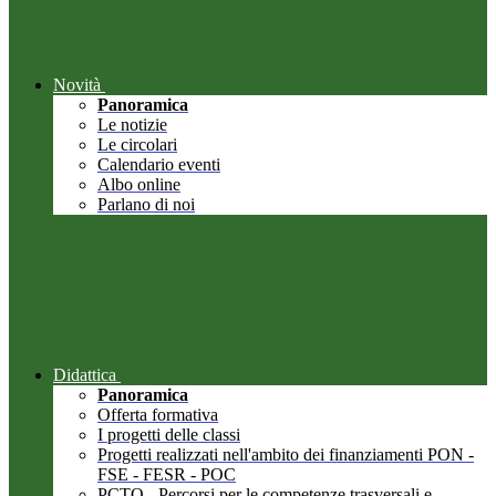
Novità
Panoramica
Le notizie
Le circolari
Calendario eventi
Albo online
Parlano di noi
Didattica
Panoramica
Offerta formativa
I progetti delle classi
Progetti realizzati nell'ambito dei finanziamenti PON -
FSE - FESR - POC
PCTO - Percorsi per le competenze trasversali e