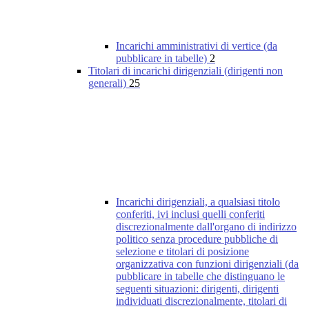
Incarichi amministrativi di vertice (da
pubblicare in tabelle)
2
Titolari di incarichi dirigenziali (dirigenti non
generali)
25
Incarichi dirigenziali, a qualsiasi titolo
conferiti, ivi inclusi quelli conferiti
discrezionalmente dall'organo di indirizzo
politico senza procedure pubbliche di
selezione e titolari di posizione
organizzativa con funzioni dirigenziali (da
pubblicare in tabelle che distinguano le
seguenti situazioni: dirigenti, dirigenti
individuati discrezionalmente, titolari di