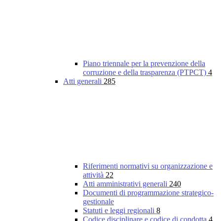
Piano triennale per la prevenzione della
corruzione e della trasparenza (PTPCT)
4
Atti generali
285
Riferimenti normativi su organizzazione e
attività
22
Atti amministrativi generali
240
Documenti di programmazione strategico-
gestionale
Statuti e leggi regionali
8
Codice disciplinare e codice di condotta
4