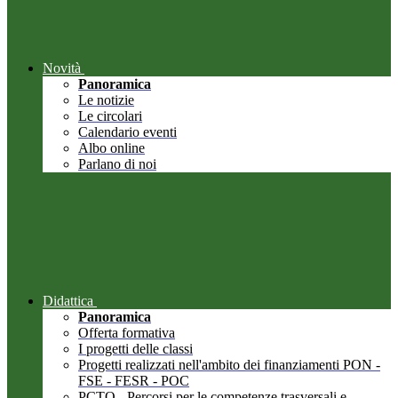
Novità
Panoramica
Le notizie
Le circolari
Calendario eventi
Albo online
Parlano di noi
Didattica
Panoramica
Offerta formativa
I progetti delle classi
Progetti realizzati nell'ambito dei finanziamenti PON -
FSE - FESR - POC
PCTO - Percorsi per le competenze trasversali e