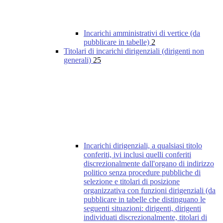
Incarichi amministrativi di vertice (da
pubblicare in tabelle)
2
Titolari di incarichi dirigenziali (dirigenti non
generali)
25
Incarichi dirigenziali, a qualsiasi titolo
conferiti, ivi inclusi quelli conferiti
discrezionalmente dall'organo di indirizzo
politico senza procedure pubbliche di
selezione e titolari di posizione
organizzativa con funzioni dirigenziali (da
pubblicare in tabelle che distinguano le
seguenti situazioni: dirigenti, dirigenti
individuati discrezionalmente, titolari di