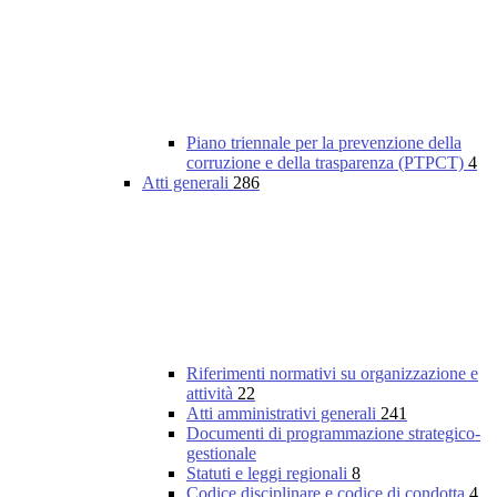
Piano triennale per la prevenzione della
corruzione e della trasparenza (PTPCT)
4
Atti generali
286
Riferimenti normativi su organizzazione e
attività
22
Atti amministrativi generali
241
Documenti di programmazione strategico-
gestionale
Statuti e leggi regionali
8
Codice disciplinare e codice di condotta
4