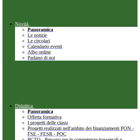
Novità
Panoramica
Le notizie
Le circolari
Calendario eventi
Albo online
Parlano di noi
Didattica
Panoramica
Offerta formativa
I progetti delle classi
Progetti realizzati nell'ambito dei finanziamenti PON -
FSE - FESR - POC
PCTO - Percorsi per le competenze trasversali e