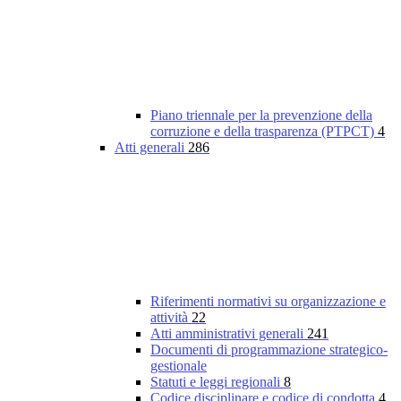
Piano triennale per la prevenzione della
corruzione e della trasparenza (PTPCT)
4
Atti generali
286
Riferimenti normativi su organizzazione e
attività
22
Atti amministrativi generali
241
Documenti di programmazione strategico-
gestionale
Statuti e leggi regionali
8
Codice disciplinare e codice di condotta
4