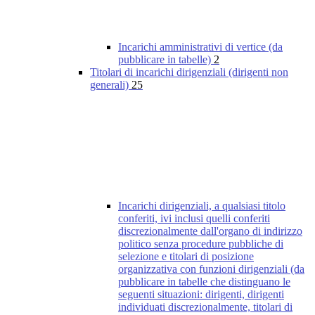
Incarichi amministrativi di vertice (da
pubblicare in tabelle)
2
Titolari di incarichi dirigenziali (dirigenti non
generali)
25
Incarichi dirigenziali, a qualsiasi titolo
conferiti, ivi inclusi quelli conferiti
discrezionalmente dall'organo di indirizzo
politico senza procedure pubbliche di
selezione e titolari di posizione
organizzativa con funzioni dirigenziali (da
pubblicare in tabelle che distinguano le
seguenti situazioni: dirigenti, dirigenti
individuati discrezionalmente, titolari di