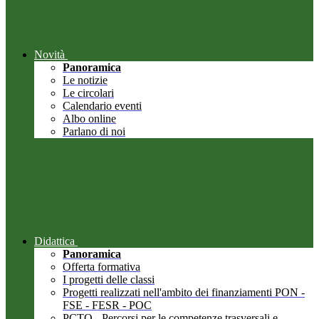
Novità
Panoramica
Le notizie
Le circolari
Calendario eventi
Albo online
Parlano di noi
Didattica
Panoramica
Offerta formativa
I progetti delle classi
Progetti realizzati nell'ambito dei finanziamenti PON -
FSE - FESR - POC
PCTO - Percorsi per le competenze trasversali e