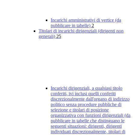
Incarichi amministrativi di vertice (da
pubblicare in tabelle)
2
Titolari di incarichi dirigenziali (dirigenti non
generali)
25
Incarichi dirigenziali, a qualsiasi titolo
conferiti, ivi inclusi quelli conferiti
discrezionalmente dall'organo di indirizzo
politico senza procedure pubbliche di
selezione e titolari di posizione
organizzativa con funzioni dirigenziali (da
pubblicare in tabelle che distinguano le
seguenti situazioni: dirigenti, dirigenti
individuati discrezionalmente, titolari di