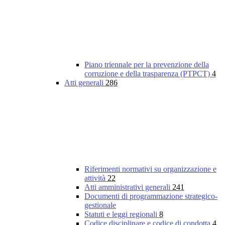
Piano triennale per la prevenzione della
corruzione e della trasparenza (PTPCT)
4
Atti generali
286
Riferimenti normativi su organizzazione e
attività
22
Atti amministrativi generali
241
Documenti di programmazione strategico-
gestionale
Statuti e leggi regionali
8
Codice disciplinare e codice di condotta
4