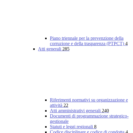
Piano triennale per la prevenzione della
corruzione e della trasparenza (PTPCT)
4
Atti generali
285
Riferimenti normativi su organizzazione e
attività
22
Atti amministrativi generali
240
Documenti di programmazione strategico-
gestionale
Statuti e leggi regionali
8
Codice disciplinare e codice di condotta
4