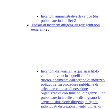
Incarichi amministrativi di vertice (da
pubblicare in tabelle)
2
Titolari di incarichi dirigenziali (dirigenti non
generali)
25
Incarichi dirigenziali, a qualsiasi titolo
conferiti, ivi inclusi quelli conferiti
discrezionalmente dall'organo di indirizzo
politico senza procedure pubbliche di
selezione e titolari di posizione
organizzativa con funzioni dirigenziali (da
pubblicare in tabelle che distinguano le
seguenti situazioni: dirigenti, dirigenti
individuati discrezionalmente, titolari di