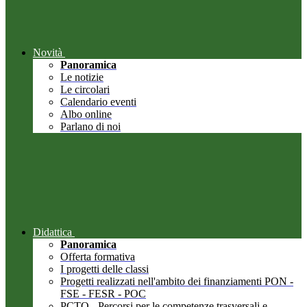
Novità
Panoramica
Le notizie
Le circolari
Calendario eventi
Albo online
Parlano di noi
Didattica
Panoramica
Offerta formativa
I progetti delle classi
Progetti realizzati nell'ambito dei finanziamenti PON -
FSE - FESR - POC
PCTO - Percorsi per le competenze trasversali e