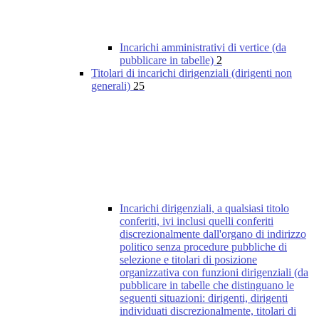
Incarichi amministrativi di vertice (da
pubblicare in tabelle)
2
Titolari di incarichi dirigenziali (dirigenti non
generali)
25
Incarichi dirigenziali, a qualsiasi titolo
conferiti, ivi inclusi quelli conferiti
discrezionalmente dall'organo di indirizzo
politico senza procedure pubbliche di
selezione e titolari di posizione
organizzativa con funzioni dirigenziali (da
pubblicare in tabelle che distinguano le
seguenti situazioni: dirigenti, dirigenti
individuati discrezionalmente, titolari di