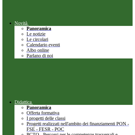
Novità
Panoramica
Le notizie
Le circolari
Calendario eventi
Albo online
Parlano di noi
Didattica
Panoramica
Offerta formativa
I progetti delle classi
Progetti realizzati nell'ambito dei finanziamenti PON -
FSE - FESR - POC
PCTO - Percorsi per le competenze trasversali e