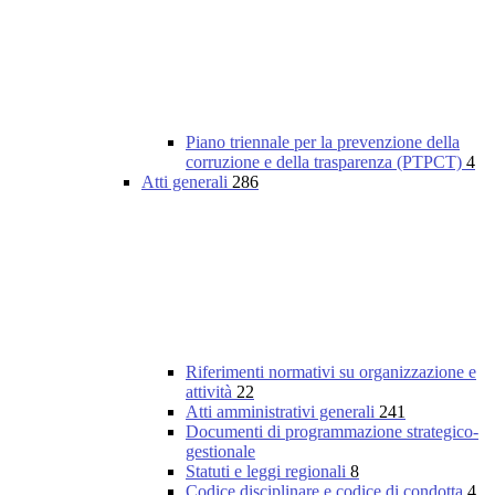
Piano triennale per la prevenzione della
corruzione e della trasparenza (PTPCT)
4
Atti generali
286
Riferimenti normativi su organizzazione e
attività
22
Atti amministrativi generali
241
Documenti di programmazione strategico-
gestionale
Statuti e leggi regionali
8
Codice disciplinare e codice di condotta
4