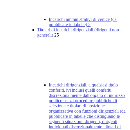
Incarichi amministrativi di vertice (da
pubblicare in tabelle)
2
Titolari di incarichi dirigenziali (dirigenti non
generali)
25
Incarichi dirigenziali, a qualsiasi titolo
conferiti, ivi inclusi quelli conferiti
discrezionalmente dall'organo di indirizzo
politico senza procedure pubbliche di
selezione e titolari di posizione
organizzativa con funzioni dirigenziali (da
pubblicare in tabelle che distinguano le
seguenti situazioni: dirigenti, dirigenti
individuati discrezionalmente, titolari di