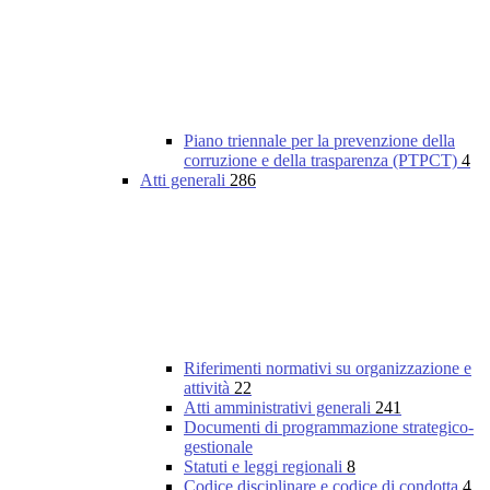
Piano triennale per la prevenzione della
corruzione e della trasparenza (PTPCT)
4
Atti generali
286
Riferimenti normativi su organizzazione e
attività
22
Atti amministrativi generali
241
Documenti di programmazione strategico-
gestionale
Statuti e leggi regionali
8
Codice disciplinare e codice di condotta
4