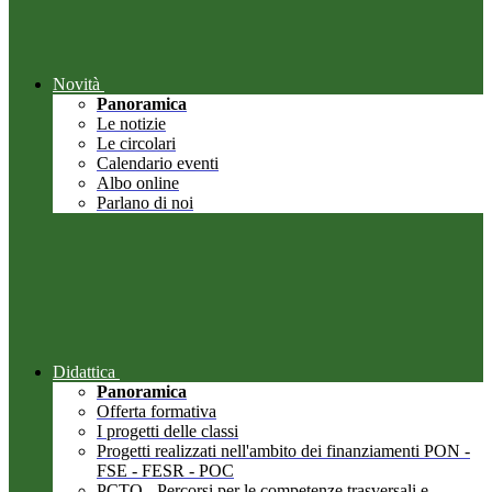
Novità
Panoramica
Le notizie
Le circolari
Calendario eventi
Albo online
Parlano di noi
Didattica
Panoramica
Offerta formativa
I progetti delle classi
Progetti realizzati nell'ambito dei finanziamenti PON -
FSE - FESR - POC
PCTO - Percorsi per le competenze trasversali e