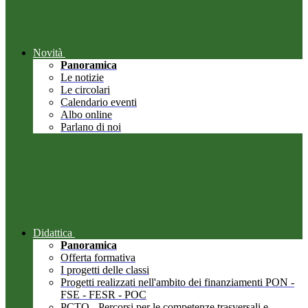
Novità
Panoramica
Le notizie
Le circolari
Calendario eventi
Albo online
Parlano di noi
Didattica
Panoramica
Offerta formativa
I progetti delle classi
Progetti realizzati nell'ambito dei finanziamenti PON -
FSE - FESR - POC
PCTO - Percorsi per le competenze trasversali e