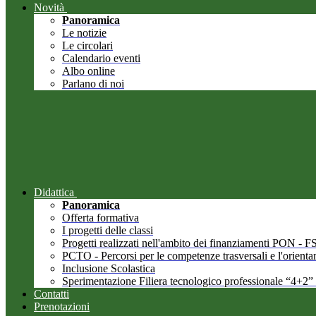
Novità
Panoramica
Le notizie
Le circolari
Calendario eventi
Albo online
Parlano di noi
Didattica
Panoramica
Offerta formativa
I progetti delle classi
Progetti realizzati nell'ambito dei finanziamenti PON -
PCTO - Percorsi per le competenze trasversali e l'orient
Inclusione Scolastica
Sperimentazione Filiera tecnologico professionale “4+2”
Contatti
Prenotazioni