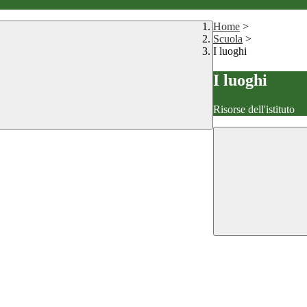
Home
>
Scuola
>
I luoghi
I luoghi
Risorse dell'istituto