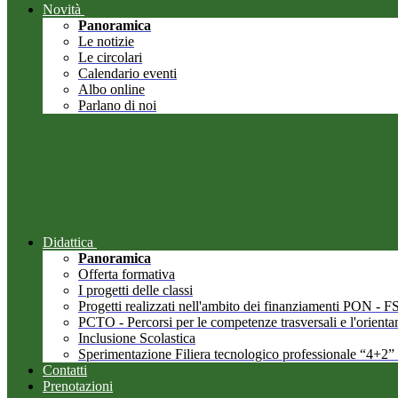
Novità
Panoramica
Le notizie
Le circolari
Calendario eventi
Albo online
Parlano di noi
Didattica
Panoramica
Offerta formativa
I progetti delle classi
Progetti realizzati nell'ambito dei finanziamenti PON -
PCTO - Percorsi per le competenze trasversali e l'orient
Inclusione Scolastica
Sperimentazione Filiera tecnologico professionale “4+2”
Contatti
Prenotazioni