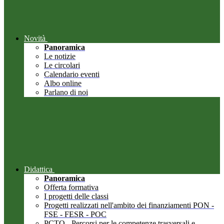
Novità
Panoramica
Le notizie
Le circolari
Calendario eventi
Albo online
Parlano di noi
Didattica
Panoramica
Offerta formativa
I progetti delle classi
Progetti realizzati nell'ambito dei finanziamenti PON -
FSE - FESR - POC
PCTO - Percorsi per le competenze trasversali e