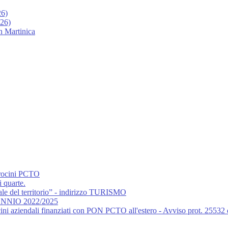
26)
026)
n Martinica
irocini PCTO
i quarte.
rale del territorio” - indirizzo TURISMO
RIENNIO 2022/2025
ini aziendali finanziati con PON PCTO all'estero - Avviso prot. 25532 