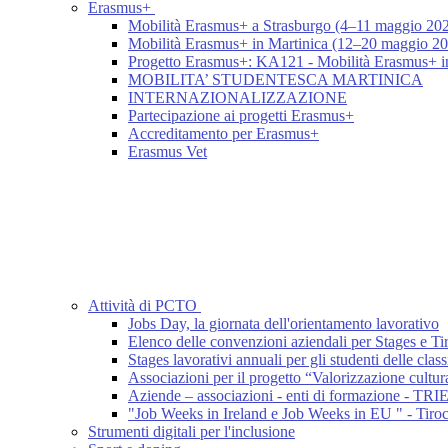
Erasmus+
Mobilità Erasmus+ a Strasburgo (4–11 maggio 20
Mobilità Erasmus+ in Martinica (12–20 maggio 2
Progetto Erasmus+: KA121 - Mobilità Erasmus+ i
MOBILITA’ STUDENTESCA MARTINICA
INTERNAZIONALIZZAZIONE
Partecipazione ai progetti Erasmus+
Accreditamento per Erasmus+
Erasmus Vet
Attività di PCTO
Jobs Day, la giornata dell'orientamento lavorativo
Elenco delle convenzioni aziendali per Stages e T
Stages lavorativi annuali per gli studenti delle class
Associazioni per il progetto “Valorizzazione cultu
Aziende – associazioni - enti di formazione - T
"Job Weeks in Ireland e Job Weeks in EU " - Tiroc
Strumenti digitali per l'inclusione