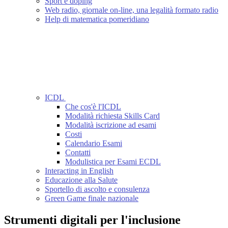
Sport e doping
Web radio, giornale on-line, una legalità formato radio
Help di matematica pomeridiano
ICDL
Che cos'è l'ICDL
Modalità richiesta Skills Card
Modalità iscrizione ad esami
Costi
Calendario Esami
Contatti
Modulistica per Esami ECDL
Interacting in English
Educazione alla Salute
Sportello di ascolto e consulenza
Green Game finale nazionale
Strumenti digitali per l'inclusione