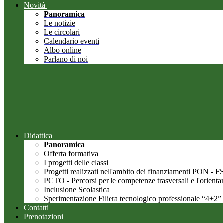
Novità
Panoramica
Le notizie
Le circolari
Calendario eventi
Albo online
Parlano di noi
Didattica
Panoramica
Offerta formativa
I progetti delle classi
Progetti realizzati nell'ambito dei finanziamenti PON -
PCTO - Percorsi per le competenze trasversali e l'orient
Inclusione Scolastica
Sperimentazione Filiera tecnologico professionale “4+2”
Contatti
Prenotazioni