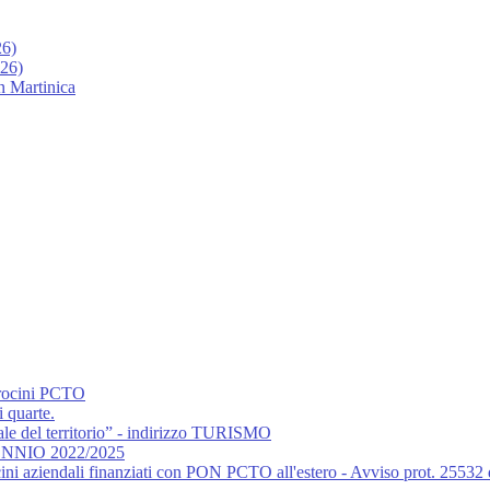
26)
026)
n Martinica
irocini PCTO
i quarte.
rale del territorio” - indirizzo TURISMO
RIENNIO 2022/2025
ini aziendali finanziati con PON PCTO all'estero - Avviso prot. 25532 