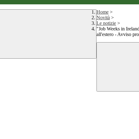
Home
>
Novità
>
Le notizie
>
"Job Weeks in Irelan
all'estero - Avviso pr