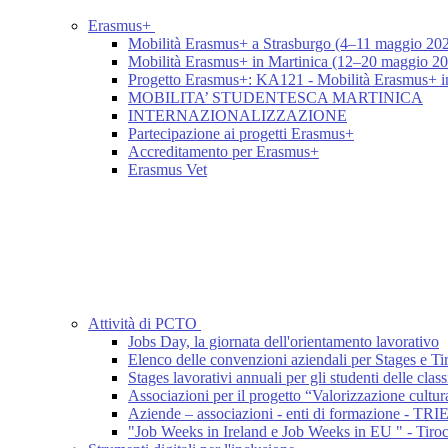
Erasmus+
Mobilità Erasmus+ a Strasburgo (4–11 maggio 20
Mobilità Erasmus+ in Martinica (12–20 maggio 2
Progetto Erasmus+: KA121 - Mobilità Erasmus+ i
MOBILITA’ STUDENTESCA MARTINICA
INTERNAZIONALIZZAZIONE
Partecipazione ai progetti Erasmus+
Accreditamento per Erasmus+
Erasmus Vet
Attività di PCTO
Jobs Day, la giornata dell'orientamento lavorativo
Elenco delle convenzioni aziendali per Stages e T
Stages lavorativi annuali per gli studenti delle class
Associazioni per il progetto “Valorizzazione cultu
Aziende – associazioni - enti di formazione - T
"Job Weeks in Ireland e Job Weeks in EU " - Tiroc