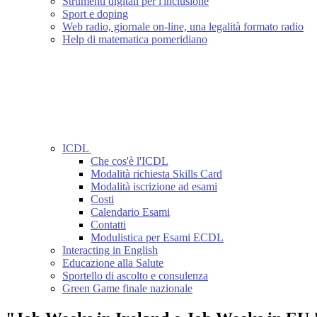
Strumenti digitali per l'inclusione
Sport e doping
Web radio, giornale on-line, una legalità formato radio
Help di matematica pomeridiano
ICDL
Che cos'è l'ICDL
Modalità richiesta Skills Card
Modalità iscrizione ad esami
Costi
Calendario Esami
Contatti
Modulistica per Esami ECDL
Interacting in English
Educazione alla Salute
Sportello di ascolto e consulenza
Green Game finale nazionale