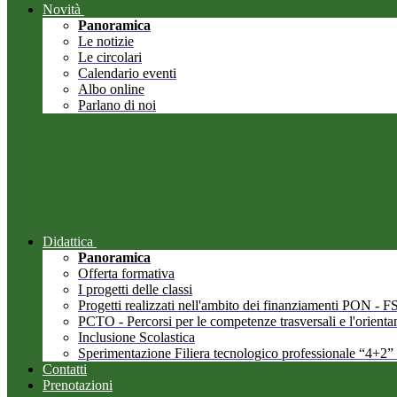
Novità
Panoramica
Le notizie
Le circolari
Calendario eventi
Albo online
Parlano di noi
Didattica
Panoramica
Offerta formativa
I progetti delle classi
Progetti realizzati nell'ambito dei finanziamenti PON -
PCTO - Percorsi per le competenze trasversali e l'orient
Inclusione Scolastica
Sperimentazione Filiera tecnologico professionale “4+2”
Contatti
Prenotazioni