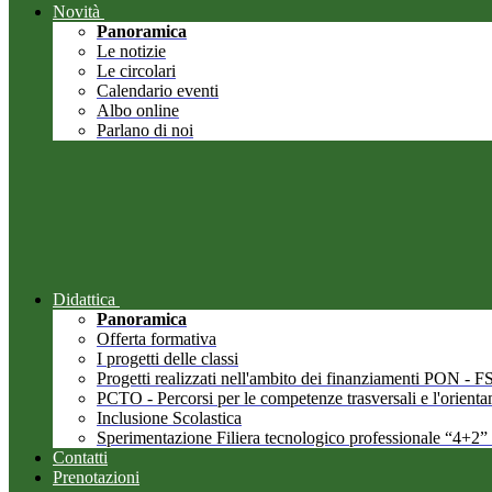
Novità
Panoramica
Le notizie
Le circolari
Calendario eventi
Albo online
Parlano di noi
Didattica
Panoramica
Offerta formativa
I progetti delle classi
Progetti realizzati nell'ambito dei finanziamenti PON -
PCTO - Percorsi per le competenze trasversali e l'orient
Inclusione Scolastica
Sperimentazione Filiera tecnologico professionale “4+2”
Contatti
Prenotazioni