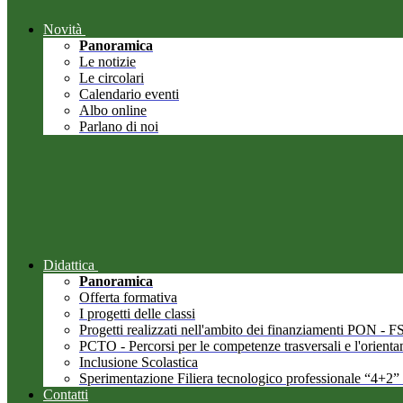
Novità
Panoramica
Le notizie
Le circolari
Calendario eventi
Albo online
Parlano di noi
Didattica
Panoramica
Offerta formativa
I progetti delle classi
Progetti realizzati nell'ambito dei finanziamenti PON -
PCTO - Percorsi per le competenze trasversali e l'orient
Inclusione Scolastica
Sperimentazione Filiera tecnologico professionale “4+2”
Contatti