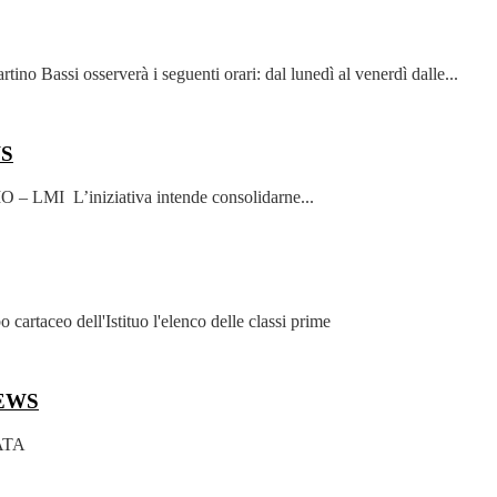
rtino Bassi osserverà i seguenti orari: dal lunedì al venerdì dalle...
S
MI L’iniziativa intende consolidarne...
cartaceo dell'Istituo l'elenco delle classi prime
EWS
 ATA