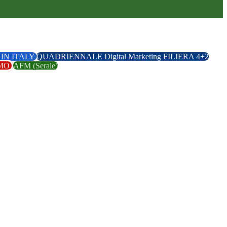
IN ITALY
QUADRIENNALE Digital Marketing FILIERA 4+2
SMO
AFM (Serale)