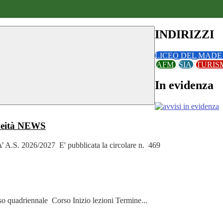
INDIRIZZI
LICEO DEL MADE 
AFM
SIA
TURI
In evidenza
neità
NEWS
S. 2026/2027 E' pubblicata la circolare n. 469
orso quadriennale Corso Inizio lezioni Termine...