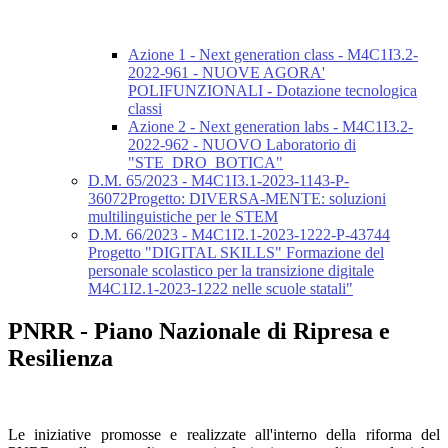
Azione 1 - Next generation class - M4C1I3.2-
2022-961 - NUOVE AGORA'
POLIFUNZIONALI - Dotazione tecnologica
classi
Azione 2 - Next generation labs - M4C1I3.2-
2022-962 - NUOVO Laboratorio di
"STE_DRO_BOTICA"
D.M. 65/2023 - M4C1I3.1-2023-1143-P-
36072Progetto: DIVERSA-MENTE: soluzioni
multilinguistiche per le STEM
D.M. 66/2023 - M4C1I2.1-2023-1222-P-43744
Progetto "DIGITAL SKILLS" Formazione del
personale scolastico per la transizione digitale
M4C1I2.1-2023-1222 nelle scuole statali"
PNRR - Piano Nazionale di Ripresa e
Resilienza
Le iniziative promosse e realizzate all'interno della riforma del