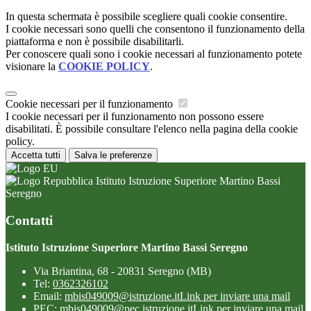
In questa schermata è possibile scegliere quali cookie consentire.
I cookie necessari sono quelli che consentono il funzionamento della
piattaforma e non è possibile disabilitarli.
Per conoscere quali sono i cookie necessari al funzionamento potete
visionare la
COOKIE POLICY
.
Cookie necessari per il funzionamento
I cookie necessari per il funzionamento non possono essere
disabilitati. È possibile consultare l'elenco nella pagina della cookie
policy.
Accetta tutti
Salva le preferenze
Istituto Istruzione Superiore Martino Bassi
Seregno
Contatti
Istituto Istruzione Superiore Martino Bassi Seregno
Via Briantina, 68 - 20831 Seregno (MB)
Tel:
0362326102
Email:
mbis049009@istruzione.it
Link per inviare una mail
PEC:
mbis049009@pec.istruzione.it
Link per inviare una mail