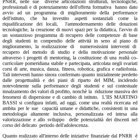
PNRR, nelle sue diverse articolazioni strutturali, tecnologiche,
professionali e di potenziamento dell'offerta formativa hanno dato
avvio ad un programma di miglioramento della performance
dell'istituto, che ha investito aspetti sostanziali come la
riqualificazione dei locali, l'ammodernamento delle dotazioni
tecnologiche, la creazione di nuovi spazi per la didattica, l'avvio di
un sostanzioso programma di recupero delle competenze di base
degli studenti in compendio delle attività in seno al piano di
miglioramento, la realizzazione di numerosissimi interventi di
recupero del metodo di studio e della motivazione personale
attraverso i progetti di mentoring, la costituzione di una realtà co-
curricolare pomeridiana stabile e partecipata, articolata negli svariati
corsi di arte, musica, danza, fitness, robotica, grafica e radiofonia.
Tali interventi hanno sinora confermato quanto inizialmente predetto
dalle progettualità e dei piani di riparto del MIM, incidendo
notevolmente sulla performance degli studenti e sul contestuale
innalzamento dei valori di profitto, nonchè la riduzione massiva dei
fenomeni di dispersione e di cambio di istituto. L'IIS MARTINO
BASSI si configura infatti, ad oggi, come una realtà ricercata ed
ambita per le sue capacità umane e didattiche, consistenti in una
metodologia altamente inclusiva, personalizzata ed intesa alla
valorizzazione e allo sviluppo delle potenzialità dei discenti nel
corso del delicato periodo dell'adolescenza.
Quanto realizzato all'interno delle iniziative finanziate dal PNRR è