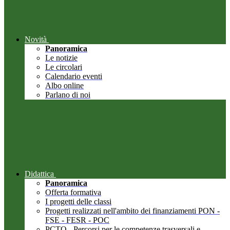
Novità
Panoramica
Le notizie
Le circolari
Calendario eventi
Albo online
Parlano di noi
Didattica
Panoramica
Offerta formativa
I progetti delle classi
Progetti realizzati nell'ambito dei finanziamenti PON -
FSE - FESR - POC
PCTO - Percorsi per le competenze trasversali e