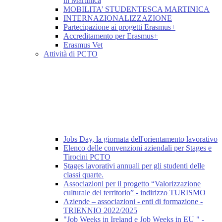
in Martinica
MOBILITA’ STUDENTESCA MARTINICA
INTERNAZIONALIZZAZIONE
Partecipazione ai progetti Erasmus+
Accreditamento per Erasmus+
Erasmus Vet
Attività di PCTO
Jobs Day, la giornata dell'orientamento lavorativo
Elenco delle convenzioni aziendali per Stages e
Tirocini PCTO
Stages lavorativi annuali per gli studenti delle
classi quarte.
Associazioni per il progetto “Valorizzazione
culturale del territorio” - indirizzo TURISMO
Aziende – associazioni - enti di formazione -
TRIENNIO 2022/2025
"Job Weeks in Ireland e Job Weeks in EU " -