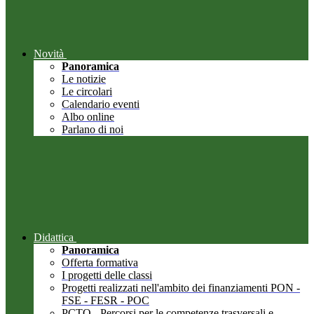
Novità
Panoramica
Le notizie
Le circolari
Calendario eventi
Albo online
Parlano di noi
Didattica
Panoramica
Offerta formativa
I progetti delle classi
Progetti realizzati nell'ambito dei finanziamenti PON -
FSE - FESR - POC
PCTO - Percorsi per le competenze trasversali e