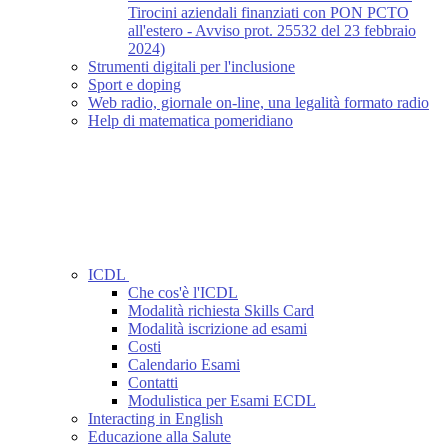
Tirocini aziendali finanziati con PON PCTO
all'estero - Avviso prot. 25532 del 23 febbraio
2024)
Strumenti digitali per l'inclusione
Sport e doping
Web radio, giornale on-line, una legalità formato radio
Help di matematica pomeridiano
ICDL
Che cos'è l'ICDL
Modalità richiesta Skills Card
Modalità iscrizione ad esami
Costi
Calendario Esami
Contatti
Modulistica per Esami ECDL
Interacting in English
Educazione alla Salute