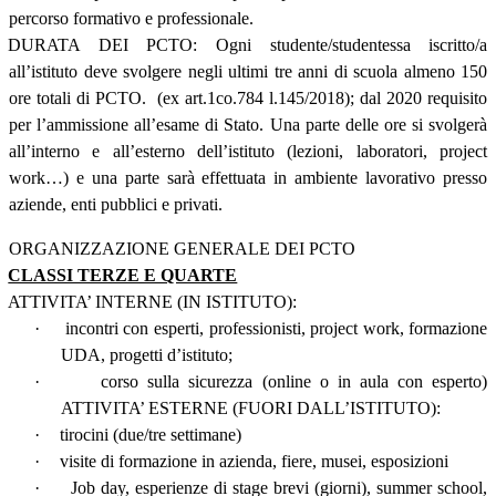
percorso formativo e professionale.
DURATA DEI PCTO: Ogni studente/studentessa iscritto/a
all’istituto deve svolgere negli ultimi tre anni di scuola almeno 150
ore totali di PCTO.
(ex art.1co.784 l.145/2018); dal 2020 requisito
per l’ammissione all’esame di Stato. Una parte delle ore si svolgerà
all’interno e all’esterno dell’istituto (lezioni, laboratori, project
work…) e una parte sarà effettuata in ambiente lavorativo presso
aziende, enti pubblici e privati.
ORGANIZZAZIONE GENERALE DEI PCTO
CLASSI TERZE E QUARTE
ATTIVITA’ INTERNE (IN ISTITUTO):
·
incontri con esperti, professionisti, project work, formazione
UDA, progetti d’istituto;
·
corso sulla sicurezza (online o in aula con esperto)
ATTIVITA’ ESTERNE (FUORI DALL’ISTITUTO):
·
tirocini (due/tre settimane)
·
visite di formazione in azienda, fiere, musei, esposizioni
·
Job day, esperienze di stage brevi (giorni), summer school,