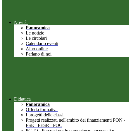
Novità
Panoramica
Le notizie
Le circolari
Calendario eventi
Albo online
Parlano di noi
Didattica
Panoramica
Offerta formativa
I progetti delle classi
Progetti realizzati nell'ambito dei finanziamenti PON -
FSE - FESR - POC
PCTO - Percorsi per le competenze trasversali e