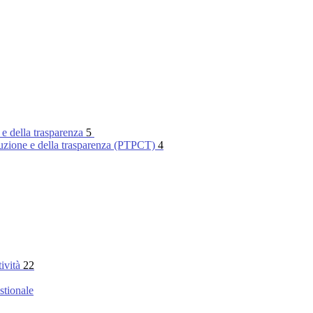
 e della trasparenza
5
rruzione e della trasparenza (PTPCT)
4
tività
22
stionale