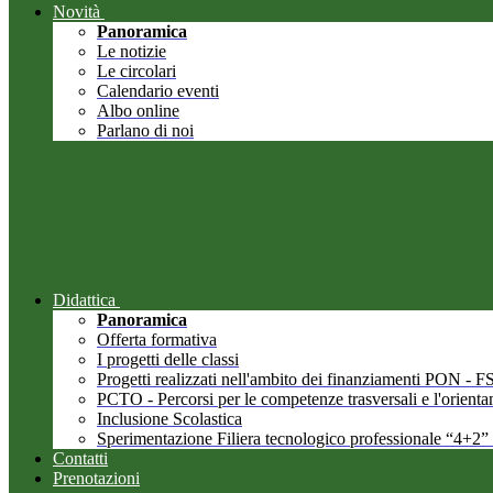
Novità
Panoramica
Le notizie
Le circolari
Calendario eventi
Albo online
Parlano di noi
Didattica
Panoramica
Offerta formativa
I progetti delle classi
Progetti realizzati nell'ambito dei finanziamenti PON -
PCTO - Percorsi per le competenze trasversali e l'orient
Inclusione Scolastica
Sperimentazione Filiera tecnologico professionale “4+2”
Contatti
Prenotazioni