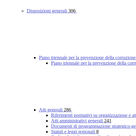
Disposizioni generali
306
Piano triennale per la prevenzione della corruzione
Piano triennale per la prevenzione della co
Atti generali
286
Riferimenti normativi su organizzazione e at
Atti amministrativi generali
241
Documenti di programmazione strategico-ge
Statuti e leggi regionali
8