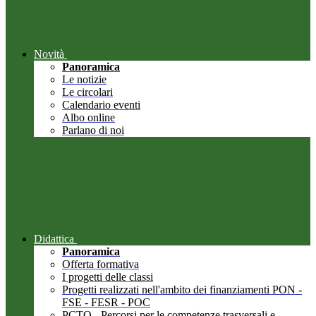
Novità
Panoramica
Le notizie
Le circolari
Calendario eventi
Albo online
Parlano di noi
Didattica
Panoramica
Offerta formativa
I progetti delle classi
Progetti realizzati nell'ambito dei finanziamenti PON -
FSE - FESR - POC
PCTO - Percorsi per le competenze trasversali e