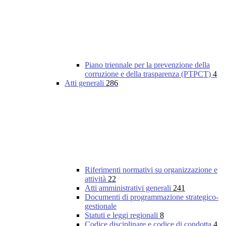
Piano triennale per la prevenzione della
corruzione e della trasparenza (PTPCT)
4
Atti generali
286
Riferimenti normativi su organizzazione e
attività
22
Atti amministrativi generali
241
Documenti di programmazione strategico-
gestionale
Statuti e leggi regionali
8
Codice disciplinare e codice di condotta
4