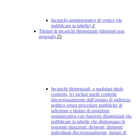
Incarichi amministrativi di vertice (da
pubblicare in tabelle)
2
Titolari di incarichi dirigenziali (dirigenti non
generali)
25
Incarichi dirigenziali, a qualsiasi titolo
conferiti, ivi inclusi quelli conferiti
discrezionalmente dall'organo di indirizzo
politico senza procedure pubbliche di
selezione e titolari di posizione
organizzativa con funzioni dirigenziali (da
pubblicare in tabelle che distinguano le
seguenti situazioni: dirigenti, dirigenti
individuati discrezionalmente, titolari di