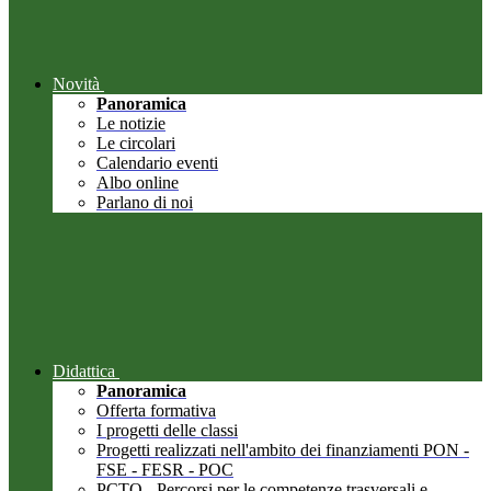
Novità
Panoramica
Le notizie
Le circolari
Calendario eventi
Albo online
Parlano di noi
Didattica
Panoramica
Offerta formativa
I progetti delle classi
Progetti realizzati nell'ambito dei finanziamenti PON -
FSE - FESR - POC
PCTO - Percorsi per le competenze trasversali e