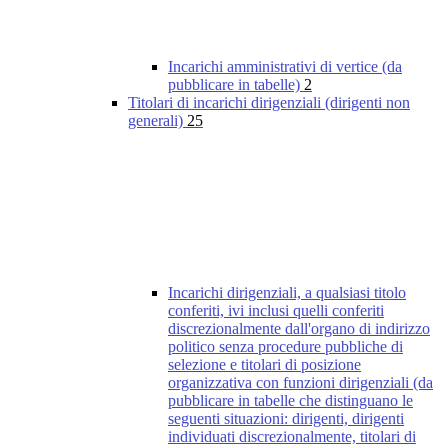
Incarichi amministrativi di vertice (da
pubblicare in tabelle)
2
Titolari di incarichi dirigenziali (dirigenti non
generali)
25
Incarichi dirigenziali, a qualsiasi titolo
conferiti, ivi inclusi quelli conferiti
discrezionalmente dall'organo di indirizzo
politico senza procedure pubbliche di
selezione e titolari di posizione
organizzativa con funzioni dirigenziali (da
pubblicare in tabelle che distinguano le
seguenti situazioni: dirigenti, dirigenti
individuati discrezionalmente, titolari di