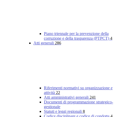
Piano triennale per la prevenzione della
corruzione e della trasparenza (PTPCT)
4
Atti generali
286
Riferimenti normativi su organizzazione e
attività
22
Atti amministrativi generali
241
Documenti di programmazione strategico-
gestionale
Statuti e leggi regionali
8
Codice disciplinare e codice di condotta
4