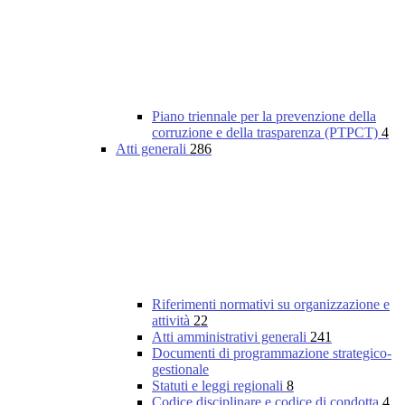
Piano triennale per la prevenzione della
corruzione e della trasparenza (PTPCT)
4
Atti generali
286
Riferimenti normativi su organizzazione e
attività
22
Atti amministrativi generali
241
Documenti di programmazione strategico-
gestionale
Statuti e leggi regionali
8
Codice disciplinare e codice di condotta
4