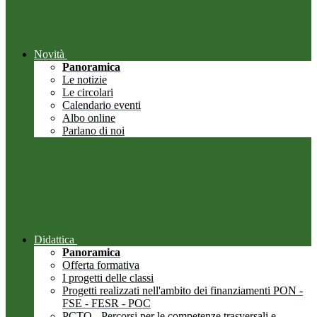
Novità
Panoramica
Le notizie
Le circolari
Calendario eventi
Albo online
Parlano di noi
Didattica
Panoramica
Offerta formativa
I progetti delle classi
Progetti realizzati nell'ambito dei finanziamenti PON -
FSE - FESR - POC
PCTO - Percorsi per le competenze trasversali e