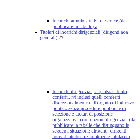
Incarichi amministrativi di vertice (da
pubblicare in tabelle)
2
Titolari di incarichi dirigenziali (dirigenti non
generali)
25
Incarichi dirigenziali, a qualsiasi titolo
conferiti, ivi inclusi quelli conferiti
discrezionalmente dall'organo di indirizzo
politico senza procedure pubbliche di
selezione e titolari di posizione
organizzativa con funzioni dirigenziali (da
pubblicare in tabelle che distinguano le
seguenti situazioni: dirigenti, dirigenti
individuati discrezionalmente, titolari di