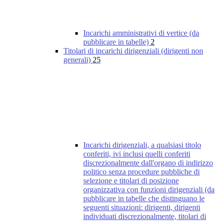
Incarichi amministrativi di vertice (da
pubblicare in tabelle)
2
Titolari di incarichi dirigenziali (dirigenti non
generali)
25
Incarichi dirigenziali, a qualsiasi titolo
conferiti, ivi inclusi quelli conferiti
discrezionalmente dall'organo di indirizzo
politico senza procedure pubbliche di
selezione e titolari di posizione
organizzativa con funzioni dirigenziali (da
pubblicare in tabelle che distinguano le
seguenti situazioni: dirigenti, dirigenti
individuati discrezionalmente, titolari di