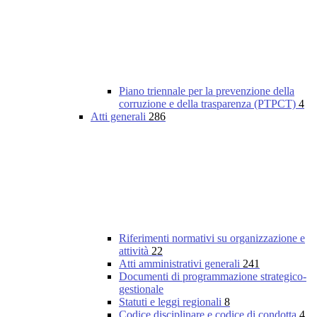
Piano triennale per la prevenzione della
corruzione e della trasparenza (PTPCT)
4
Atti generali
286
Riferimenti normativi su organizzazione e
attività
22
Atti amministrativi generali
241
Documenti di programmazione strategico-
gestionale
Statuti e leggi regionali
8
Codice disciplinare e codice di condotta
4