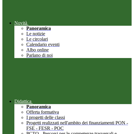
Novità
Panoramica
Le notizie
Le circolari
Calendario eventi
Albo online
Parlano di noi
Didattica
Panoramica
Offerta formativa
I progetti delle classi
Progetti realizzati nell'ambito dei finanziamenti PON -
FSE - FESR - POC
PCTO - Percorsi per le competenze trasversali e