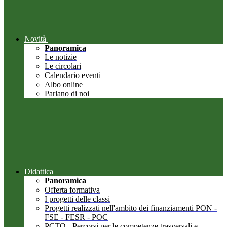
Novità
Panoramica
Le notizie
Le circolari
Calendario eventi
Albo online
Parlano di noi
Didattica
Panoramica
Offerta formativa
I progetti delle classi
Progetti realizzati nell'ambito dei finanziamenti PON -
FSE - FESR - POC
PCTO - Percorsi per le competenze trasversali e