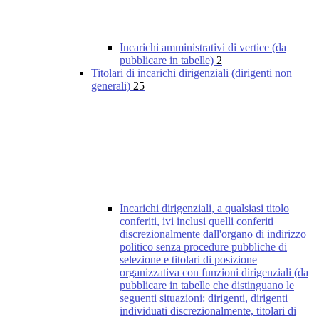
Incarichi amministrativi di vertice (da
pubblicare in tabelle)
2
Titolari di incarichi dirigenziali (dirigenti non
generali)
25
Incarichi dirigenziali, a qualsiasi titolo
conferiti, ivi inclusi quelli conferiti
discrezionalmente dall'organo di indirizzo
politico senza procedure pubbliche di
selezione e titolari di posizione
organizzativa con funzioni dirigenziali (da
pubblicare in tabelle che distinguano le
seguenti situazioni: dirigenti, dirigenti
individuati discrezionalmente, titolari di