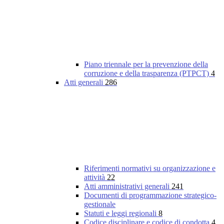
Piano triennale per la prevenzione della
corruzione e della trasparenza (PTPCT)
4
Atti generali
286
Riferimenti normativi su organizzazione e
attività
22
Atti amministrativi generali
241
Documenti di programmazione strategico-
gestionale
Statuti e leggi regionali
8
Codice disciplinare e codice di condotta
4