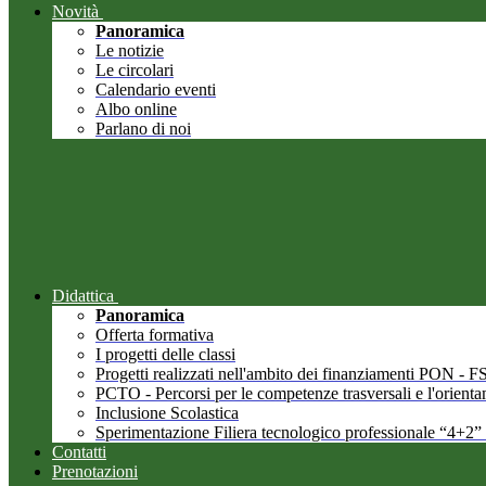
Novità
Panoramica
Le notizie
Le circolari
Calendario eventi
Albo online
Parlano di noi
Didattica
Panoramica
Offerta formativa
I progetti delle classi
Progetti realizzati nell'ambito dei finanziamenti PON -
PCTO - Percorsi per le competenze trasversali e l'orient
Inclusione Scolastica
Sperimentazione Filiera tecnologico professionale “4+2”
Contatti
Prenotazioni