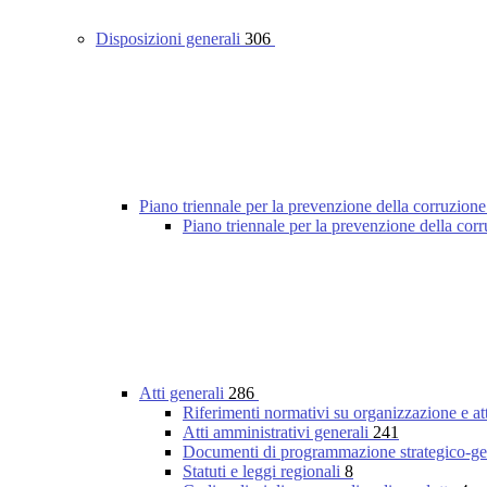
Disposizioni generali
306
Piano triennale per la prevenzione della corruzione
Piano triennale per la prevenzione della co
Atti generali
286
Riferimenti normativi su organizzazione e at
Atti amministrativi generali
241
Documenti di programmazione strategico-ge
Statuti e leggi regionali
8