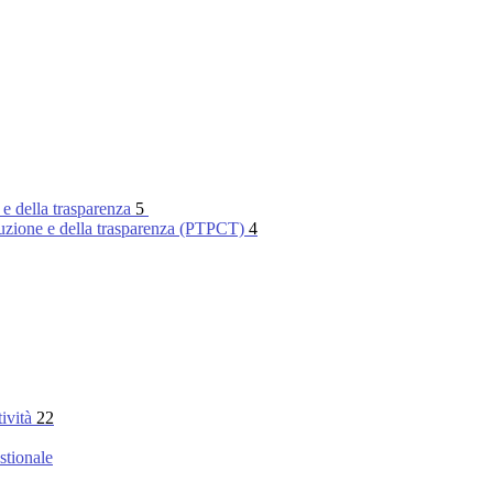
 e della trasparenza
5
rruzione e della trasparenza (PTPCT)
4
tività
22
stionale