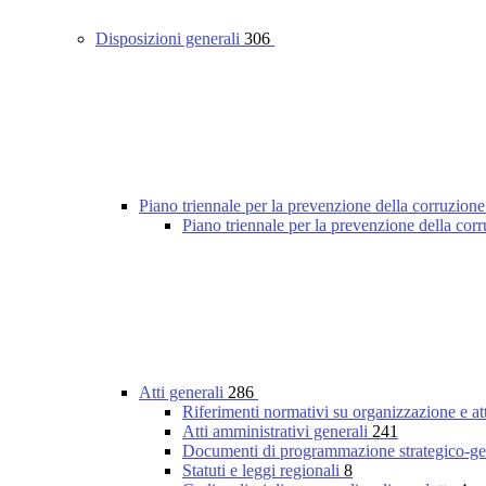
Disposizioni generali
306
Piano triennale per la prevenzione della corruzione
Piano triennale per la prevenzione della co
Atti generali
286
Riferimenti normativi su organizzazione e at
Atti amministrativi generali
241
Documenti di programmazione strategico-ge
Statuti e leggi regionali
8