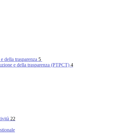
 e della trasparenza
5
rruzione e della trasparenza (PTPCT)
4
tività
22
stionale