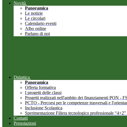
Novità
Panoramica
Le notizie
Le circolari
Calendario eventi
Albo online
Parlano di noi
Didattica
Panoramica
Offerta formativa
I progetti delle classi
Progetti realizzati nell'ambito dei finanziamenti PON -
PCTO - Percorsi per le competenze trasversali e l'orient
Inclusione Scolastica
Sperimentazione Filiera tecnologico professionale “4+2”
Contatti
Prenotazioni