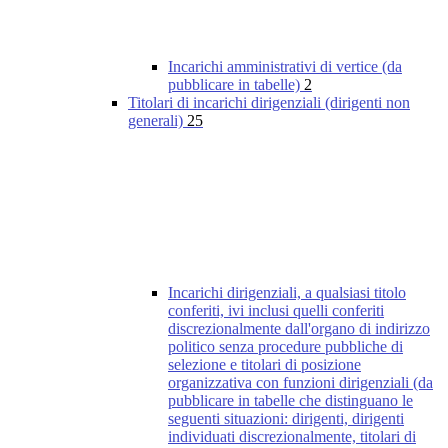
Incarichi amministrativi di vertice (da
pubblicare in tabelle)
2
Titolari di incarichi dirigenziali (dirigenti non
generali)
25
Incarichi dirigenziali, a qualsiasi titolo
conferiti, ivi inclusi quelli conferiti
discrezionalmente dall'organo di indirizzo
politico senza procedure pubbliche di
selezione e titolari di posizione
organizzativa con funzioni dirigenziali (da
pubblicare in tabelle che distinguano le
seguenti situazioni: dirigenti, dirigenti
individuati discrezionalmente, titolari di