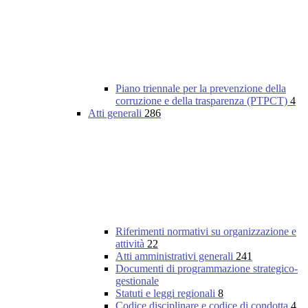
Piano triennale per la prevenzione della
corruzione e della trasparenza (PTPCT)
4
Atti generali
286
Riferimenti normativi su organizzazione e
attività
22
Atti amministrativi generali
241
Documenti di programmazione strategico-
gestionale
Statuti e leggi regionali
8
Codice disciplinare e codice di condotta
4