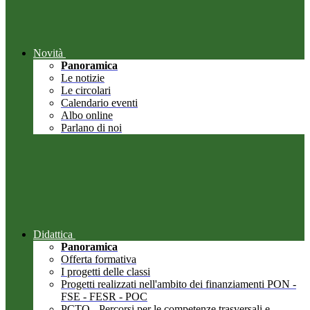
Novità
Panoramica
Le notizie
Le circolari
Calendario eventi
Albo online
Parlano di noi
Didattica
Panoramica
Offerta formativa
I progetti delle classi
Progetti realizzati nell'ambito dei finanziamenti PON -
FSE - FESR - POC
PCTO - Percorsi per le competenze trasversali e