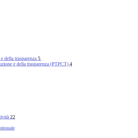
 e della trasparenza
5
rruzione e della trasparenza (PTPCT)
4
tività
22
stionale