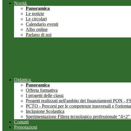
Novità
Panoramica
Le notizie
Le circolari
Calendario eventi
Albo online
Parlano di noi
Didattica
Panoramica
Offerta formativa
I progetti delle classi
Progetti realizzati nell'ambito dei finanziamenti PON -
PCTO - Percorsi per le competenze trasversali e l'orient
Inclusione Scolastica
Sperimentazione Filiera tecnologico professionale “4+2”
Contatti
Prenotazioni