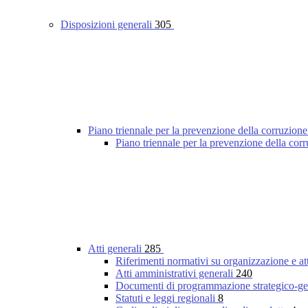
Disposizioni generali
305
Piano triennale per la prevenzione della corruzione
Piano triennale per la prevenzione della co
Atti generali
285
Riferimenti normativi su organizzazione e at
Atti amministrativi generali
240
Documenti di programmazione strategico-ge
Statuti e leggi regionali
8