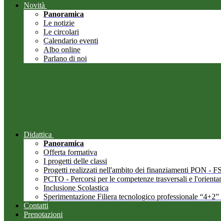
Novità
Panoramica
Le notizie
Le circolari
Calendario eventi
Albo online
Parlano di noi
Didattica
Panoramica
Offerta formativa
I progetti delle classi
Progetti realizzati nell'ambito dei finanziamenti PON -
PCTO - Percorsi per le competenze trasversali e l'orient
Inclusione Scolastica
Sperimentazione Filiera tecnologico professionale “4+2”
Contatti
Prenotazioni