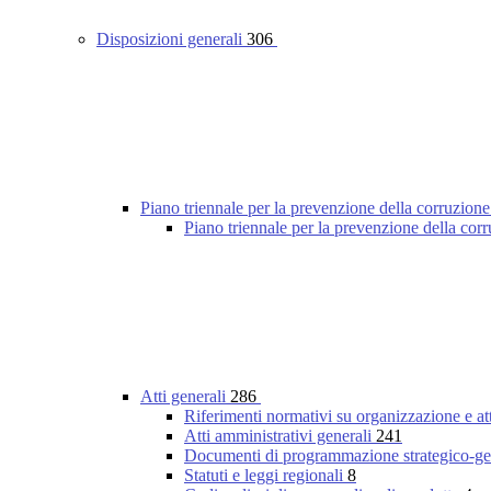
Disposizioni generali
306
Piano triennale per la prevenzione della corruzione
Piano triennale per la prevenzione della co
Atti generali
286
Riferimenti normativi su organizzazione e at
Atti amministrativi generali
241
Documenti di programmazione strategico-ge
Statuti e leggi regionali
8