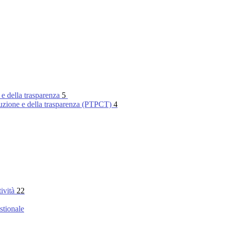
 e della trasparenza
5
rruzione e della trasparenza (PTPCT)
4
tività
22
stionale