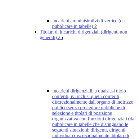
Incarichi amministrativi di vertice (da
pubblicare in tabelle)
2
Titolari di incarichi dirigenziali (dirigenti non
generali)
25
Incarichi dirigenziali, a qualsiasi titolo
conferiti, ivi inclusi quelli conferiti
discrezionalmente dall'organo di indirizzo
politico senza procedure pubbliche di
selezione e titolari di posizione
organizzativa con funzioni dirigenziali (da
pubblicare in tabelle che distinguano le
seguenti situazioni: dirigenti, dirigenti
individuati discrezionalmente, titolari di