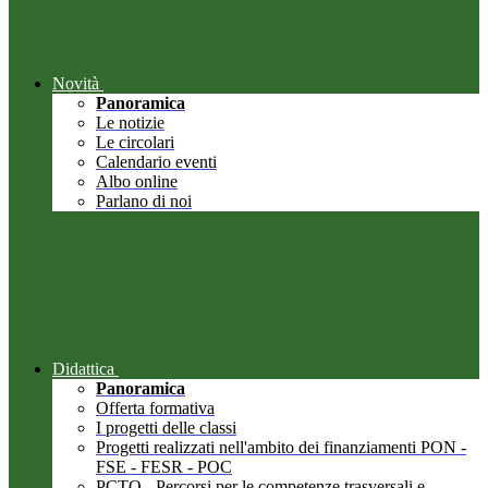
Novità
Panoramica
Le notizie
Le circolari
Calendario eventi
Albo online
Parlano di noi
Didattica
Panoramica
Offerta formativa
I progetti delle classi
Progetti realizzati nell'ambito dei finanziamenti PON -
FSE - FESR - POC
PCTO - Percorsi per le competenze trasversali e