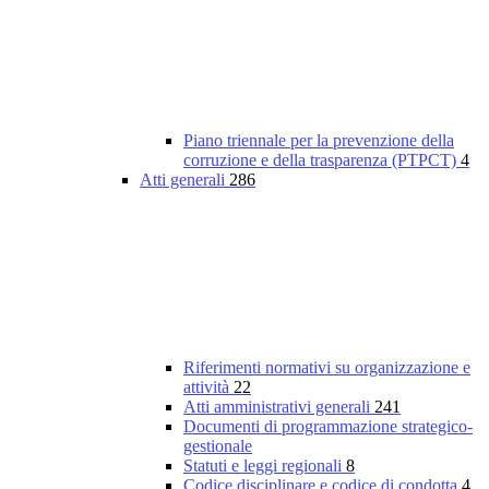
Piano triennale per la prevenzione della
corruzione e della trasparenza (PTPCT)
4
Atti generali
286
Riferimenti normativi su organizzazione e
attività
22
Atti amministrativi generali
241
Documenti di programmazione strategico-
gestionale
Statuti e leggi regionali
8
Codice disciplinare e codice di condotta
4