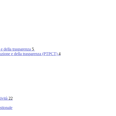
 e della trasparenza
5
rruzione e della trasparenza (PTPCT)
4
tività
22
stionale