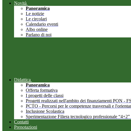
Novità
Panoramica
Le notizie
Le circolari
Calendario eventi
Albo online
Parlano di noi
Didattica
Panoramica
Offerta formativa
I progetti delle classi
Progetti realizzati nell'ambito dei finanziamenti PON -
PCTO - Percorsi per le competenze trasversali e l'orient
Inclusione Scolastica
Sperimentazione Filiera tecnologico professionale “4+2”
Contatti
Prenotazioni