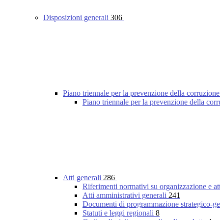
Disposizioni generali
306
Piano triennale per la prevenzione della corruzione
Piano triennale per la prevenzione della co
Atti generali
286
Riferimenti normativi su organizzazione e at
Atti amministrativi generali
241
Documenti di programmazione strategico-ge
Statuti e leggi regionali
8