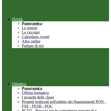
Novità
Panoramica
Le notizie
Le circolari
Calendario eventi
Albo online
Parlano di noi
Didattica
Panoramica
Offerta formativa
I progetti delle classi
Progetti realizzati nell'ambito dei finanziamenti PON -
FSE - FESR - POC
PCTO - Percorsi per le competenze trasversali e