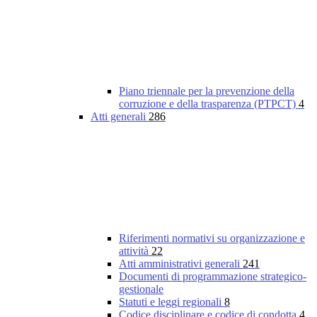
Piano triennale per la prevenzione della
corruzione e della trasparenza (PTPCT)
4
Atti generali
286
Riferimenti normativi su organizzazione e
attività
22
Atti amministrativi generali
241
Documenti di programmazione strategico-
gestionale
Statuti e leggi regionali
8
Codice disciplinare e codice di condotta
4