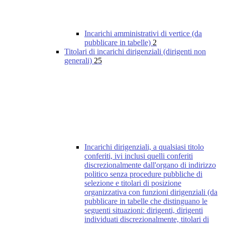
Incarichi amministrativi di vertice (da
pubblicare in tabelle)
2
Titolari di incarichi dirigenziali (dirigenti non
generali)
25
Incarichi dirigenziali, a qualsiasi titolo
conferiti, ivi inclusi quelli conferiti
discrezionalmente dall'organo di indirizzo
politico senza procedure pubbliche di
selezione e titolari di posizione
organizzativa con funzioni dirigenziali (da
pubblicare in tabelle che distinguano le
seguenti situazioni: dirigenti, dirigenti
individuati discrezionalmente, titolari di