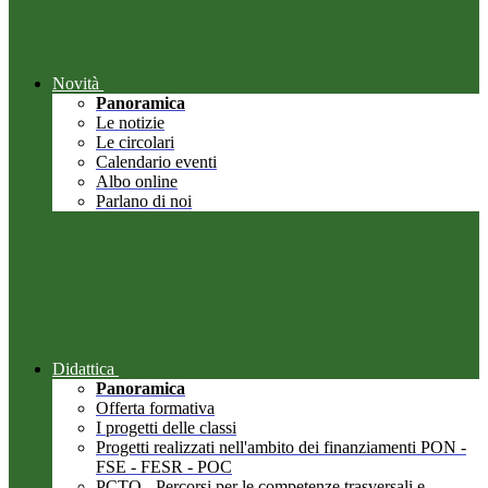
Novità
Panoramica
Le notizie
Le circolari
Calendario eventi
Albo online
Parlano di noi
Didattica
Panoramica
Offerta formativa
I progetti delle classi
Progetti realizzati nell'ambito dei finanziamenti PON -
FSE - FESR - POC
PCTO - Percorsi per le competenze trasversali e