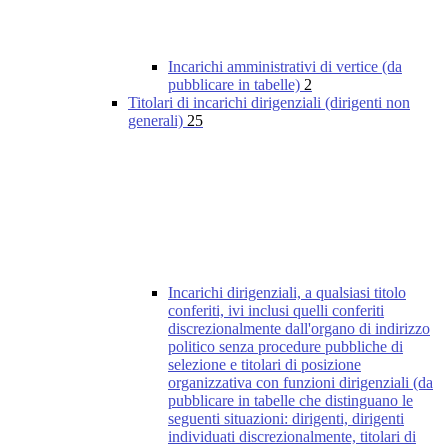
Incarichi amministrativi di vertice (da
pubblicare in tabelle)
2
Titolari di incarichi dirigenziali (dirigenti non
generali)
25
Incarichi dirigenziali, a qualsiasi titolo
conferiti, ivi inclusi quelli conferiti
discrezionalmente dall'organo di indirizzo
politico senza procedure pubbliche di
selezione e titolari di posizione
organizzativa con funzioni dirigenziali (da
pubblicare in tabelle che distinguano le
seguenti situazioni: dirigenti, dirigenti
individuati discrezionalmente, titolari di