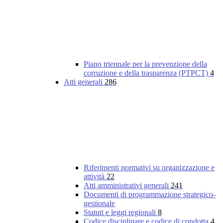
Piano triennale per la prevenzione della
corruzione e della trasparenza (PTPCT)
4
Atti generali
286
Riferimenti normativi su organizzazione e
attività
22
Atti amministrativi generali
241
Documenti di programmazione strategico-
gestionale
Statuti e leggi regionali
8
Codice disciplinare e codice di condotta
4