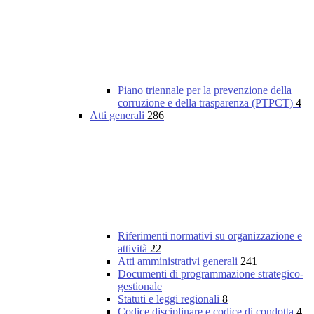
Piano triennale per la prevenzione della
corruzione e della trasparenza (PTPCT)
4
Atti generali
286
Riferimenti normativi su organizzazione e
attività
22
Atti amministrativi generali
241
Documenti di programmazione strategico-
gestionale
Statuti e leggi regionali
8
Codice disciplinare e codice di condotta
4