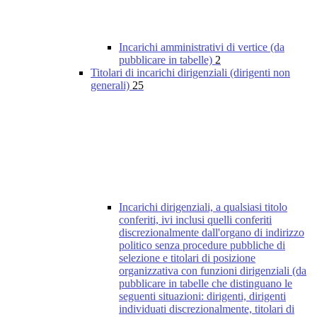
Incarichi amministrativi di vertice (da
pubblicare in tabelle)
2
Titolari di incarichi dirigenziali (dirigenti non
generali)
25
Incarichi dirigenziali, a qualsiasi titolo
conferiti, ivi inclusi quelli conferiti
discrezionalmente dall'organo di indirizzo
politico senza procedure pubbliche di
selezione e titolari di posizione
organizzativa con funzioni dirigenziali (da
pubblicare in tabelle che distinguano le
seguenti situazioni: dirigenti, dirigenti
individuati discrezionalmente, titolari di