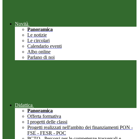
Novità
Panoramica
Le notizie
Le circolari
Calendario eventi
Albo online
Parlano di noi
Didattica
Panoramica
Offerta formativa
I progetti delle classi
Progetti realizzati nell'ambito dei finanziamenti PON -
FSE - FESR - POC
PCTO - Percorsi per le competenze trasversali e