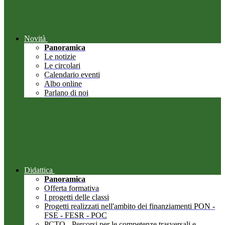
Novità
Panoramica
Le notizie
Le circolari
Calendario eventi
Albo online
Parlano di noi
Didattica
Panoramica
Offerta formativa
I progetti delle classi
Progetti realizzati nell'ambito dei finanziamenti PON -
FSE - FESR - POC
PCTO - Percorsi per le competenze trasversali e