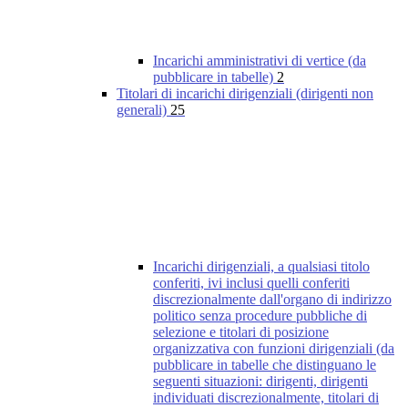
Incarichi amministrativi di vertice (da
pubblicare in tabelle)
2
Titolari di incarichi dirigenziali (dirigenti non
generali)
25
Incarichi dirigenziali, a qualsiasi titolo
conferiti, ivi inclusi quelli conferiti
discrezionalmente dall'organo di indirizzo
politico senza procedure pubbliche di
selezione e titolari di posizione
organizzativa con funzioni dirigenziali (da
pubblicare in tabelle che distinguano le
seguenti situazioni: dirigenti, dirigenti
individuati discrezionalmente, titolari di