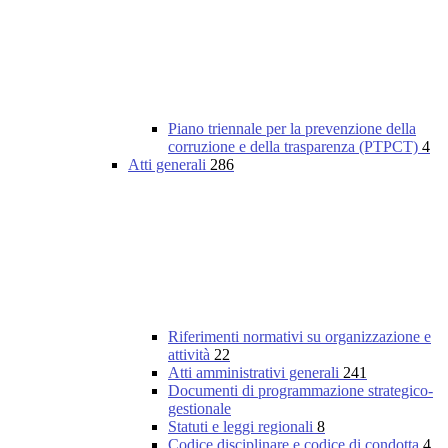
Piano triennale per la prevenzione della
corruzione e della trasparenza (PTPCT)
4
Atti generali
286
Riferimenti normativi su organizzazione e
attività
22
Atti amministrativi generali
241
Documenti di programmazione strategico-
gestionale
Statuti e leggi regionali
8
Codice disciplinare e codice di condotta
4