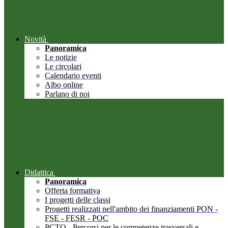
Novità
Panoramica
Le notizie
Le circolari
Calendario eventi
Albo online
Parlano di noi
Didattica
Panoramica
Offerta formativa
I progetti delle classi
Progetti realizzati nell'ambito dei finanziamenti PON -
FSE - FESR - POC
PCTO - Percorsi per le competenze trasversali e