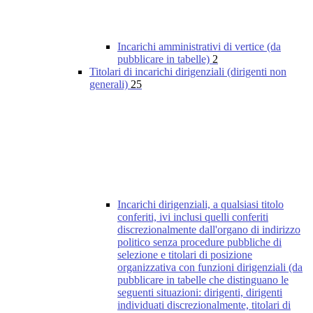
Incarichi amministrativi di vertice (da
pubblicare in tabelle)
2
Titolari di incarichi dirigenziali (dirigenti non
generali)
25
Incarichi dirigenziali, a qualsiasi titolo
conferiti, ivi inclusi quelli conferiti
discrezionalmente dall'organo di indirizzo
politico senza procedure pubbliche di
selezione e titolari di posizione
organizzativa con funzioni dirigenziali (da
pubblicare in tabelle che distinguano le
seguenti situazioni: dirigenti, dirigenti
individuati discrezionalmente, titolari di