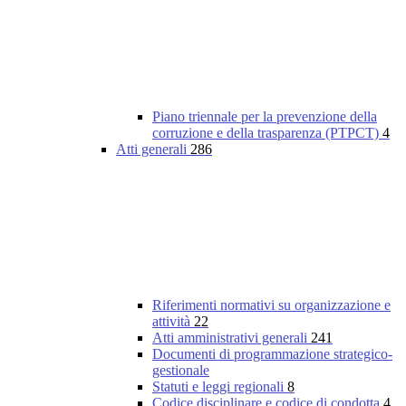
Piano triennale per la prevenzione della
corruzione e della trasparenza (PTPCT)
4
Atti generali
286
Riferimenti normativi su organizzazione e
attività
22
Atti amministrativi generali
241
Documenti di programmazione strategico-
gestionale
Statuti e leggi regionali
8
Codice disciplinare e codice di condotta
4