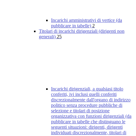
Incarichi amministrativi di vertice (da
pubblicare in tabelle)
2
Titolari di incarichi dirigenziali (dirigenti non
generali)
25
Incarichi dirigenziali, a qualsiasi titolo
conferiti, ivi inclusi quelli conferiti
discrezionalmente dall'organo di indirizzo
politico senza procedure pubbliche di
selezione e titolari di posizione
organizzativa con funzioni dirigenziali (da
pubblicare in tabelle che distinguano le
seguenti situazioni: dirigenti, dirigenti
individuati discrezionalmente, titolari di