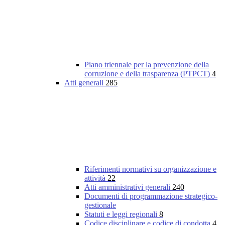
Piano triennale per la prevenzione della
corruzione e della trasparenza (PTPCT)
4
Atti generali
285
Riferimenti normativi su organizzazione e
attività
22
Atti amministrativi generali
240
Documenti di programmazione strategico-
gestionale
Statuti e leggi regionali
8
Codice disciplinare e codice di condotta
4