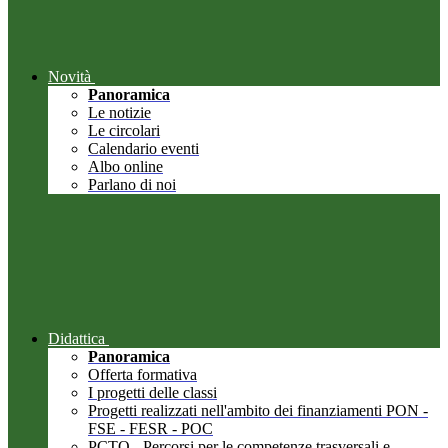
Novità
Panoramica
Le notizie
Le circolari
Calendario eventi
Albo online
Parlano di noi
Didattica
Panoramica
Offerta formativa
I progetti delle classi
Progetti realizzati nell'ambito dei finanziamenti PON -
FSE - FESR - POC
PCTO - Percorsi per le competenze trasversali e