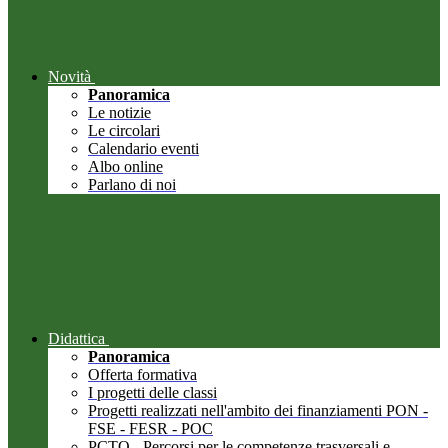
Novità
Panoramica
Le notizie
Le circolari
Calendario eventi
Albo online
Parlano di noi
Didattica
Panoramica
Offerta formativa
I progetti delle classi
Progetti realizzati nell'ambito dei finanziamenti PON -
FSE - FESR - POC
PCTO - Percorsi per le competenze trasversali e