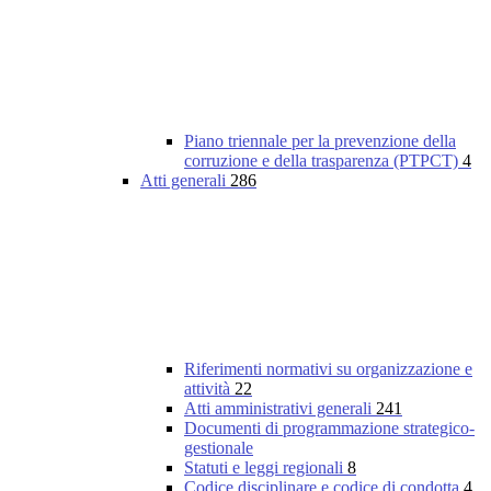
Piano triennale per la prevenzione della
corruzione e della trasparenza (PTPCT)
4
Atti generali
286
Riferimenti normativi su organizzazione e
attività
22
Atti amministrativi generali
241
Documenti di programmazione strategico-
gestionale
Statuti e leggi regionali
8
Codice disciplinare e codice di condotta
4