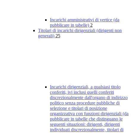
Incarichi amministrativi di vertice (da
pubblicare in tabelle)
2
Titolari di incarichi dirigenziali (dirigenti non
generali)
25
Incarichi dirigenziali, a qualsiasi titolo
conferiti, ivi inclusi quelli conferiti
discrezionalmente dall'organo di indirizzo
politico senza procedure pubbliche di
selezione e titolari di posizione
organizzativa con funzioni dirigenziali (da
pubblicare in tabelle che distinguano le
seguenti situazioni: dirigenti, dirigenti
individuati discrezionalmente, titolari di