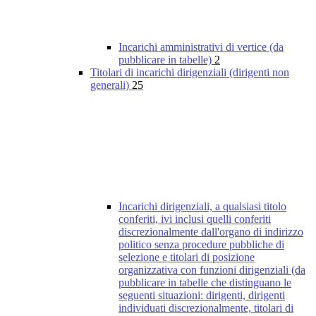
Incarichi amministrativi di vertice (da
pubblicare in tabelle)
2
Titolari di incarichi dirigenziali (dirigenti non
generali)
25
Incarichi dirigenziali, a qualsiasi titolo
conferiti, ivi inclusi quelli conferiti
discrezionalmente dall'organo di indirizzo
politico senza procedure pubbliche di
selezione e titolari di posizione
organizzativa con funzioni dirigenziali (da
pubblicare in tabelle che distinguano le
seguenti situazioni: dirigenti, dirigenti
individuati discrezionalmente, titolari di