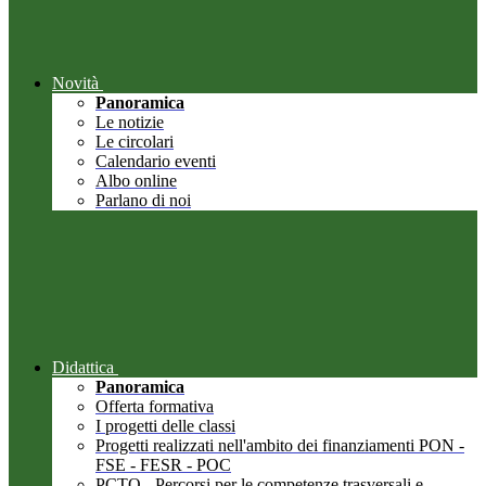
Novità
Panoramica
Le notizie
Le circolari
Calendario eventi
Albo online
Parlano di noi
Didattica
Panoramica
Offerta formativa
I progetti delle classi
Progetti realizzati nell'ambito dei finanziamenti PON -
FSE - FESR - POC
PCTO - Percorsi per le competenze trasversali e