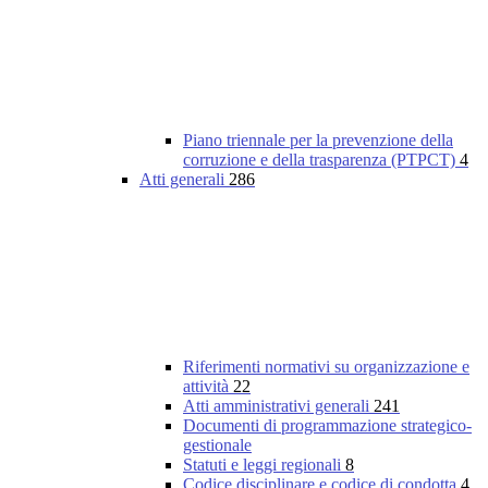
Piano triennale per la prevenzione della
corruzione e della trasparenza (PTPCT)
4
Atti generali
286
Riferimenti normativi su organizzazione e
attività
22
Atti amministrativi generali
241
Documenti di programmazione strategico-
gestionale
Statuti e leggi regionali
8
Codice disciplinare e codice di condotta
4