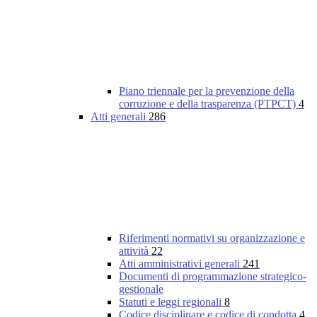
Piano triennale per la prevenzione della
corruzione e della trasparenza (PTPCT)
4
Atti generali
286
Riferimenti normativi su organizzazione e
attività
22
Atti amministrativi generali
241
Documenti di programmazione strategico-
gestionale
Statuti e leggi regionali
8
Codice disciplinare e codice di condotta
4