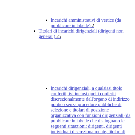
Incarichi amministrativi di vertice (da
pubblicare in tabelle)
2
Titolari di incarichi dirigenziali (dirigenti non
generali)
25
Incarichi dirigenziali, a qualsiasi titolo
conferiti, ivi inclusi quelli conferiti
discrezionalmente dall'organo di indirizzo
politico senza procedure pubbliche di
selezione e titolari di posizione
organizzativa con funzioni dirigenziali (da
pubblicare in tabelle che distinguano le
seguenti situazioni: dirigenti, dirigenti
individuati discrezionalmente, titolari di