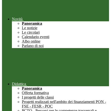
Novità
Panoramica
Le notizie
Le circolari
Calendario eventi
Albo online
Parlano di noi
Didattica
Panoramica
Offerta formativa
I progetti delle classi
Progetti realizzati nell'ambito dei finanziamenti PON -
FSE - FESR - POC
PCTO - Percorsi per le competenze trasversali e