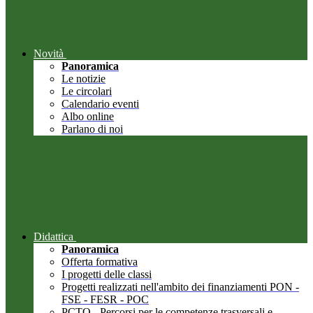
Novità
Panoramica
Le notizie
Le circolari
Calendario eventi
Albo online
Parlano di noi
Didattica
Panoramica
Offerta formativa
I progetti delle classi
Progetti realizzati nell'ambito dei finanziamenti PON -
FSE - FESR - POC
PCTO - Percorsi per le competenze trasversali e