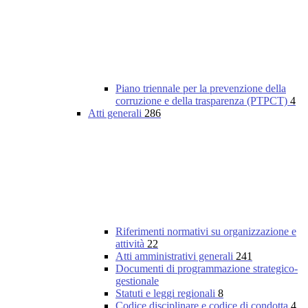
Piano triennale per la prevenzione della
corruzione e della trasparenza (PTPCT)
4
Atti generali
286
Riferimenti normativi su organizzazione e
attività
22
Atti amministrativi generali
241
Documenti di programmazione strategico-
gestionale
Statuti e leggi regionali
8
Codice disciplinare e codice di condotta
4