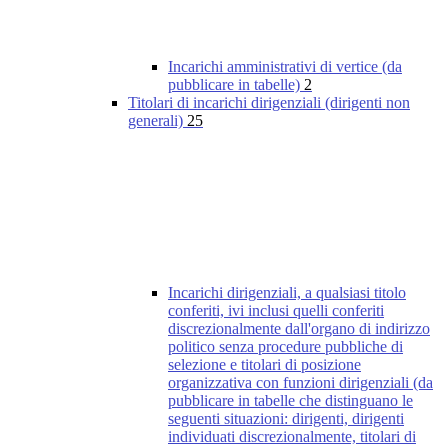
Incarichi amministrativi di vertice (da
pubblicare in tabelle)
2
Titolari di incarichi dirigenziali (dirigenti non
generali)
25
Incarichi dirigenziali, a qualsiasi titolo
conferiti, ivi inclusi quelli conferiti
discrezionalmente dall'organo di indirizzo
politico senza procedure pubbliche di
selezione e titolari di posizione
organizzativa con funzioni dirigenziali (da
pubblicare in tabelle che distinguano le
seguenti situazioni: dirigenti, dirigenti
individuati discrezionalmente, titolari di