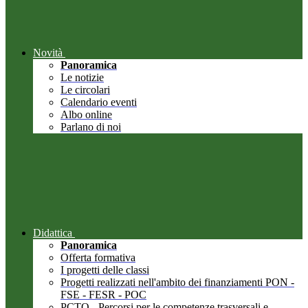
Novità
Panoramica
Le notizie
Le circolari
Calendario eventi
Albo online
Parlano di noi
Didattica
Panoramica
Offerta formativa
I progetti delle classi
Progetti realizzati nell'ambito dei finanziamenti PON -
FSE - FESR - POC
PCTO - Percorsi per le competenze trasversali e