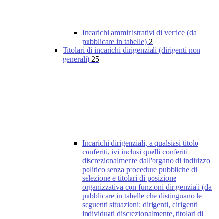
Incarichi amministrativi di vertice (da
pubblicare in tabelle)
2
Titolari di incarichi dirigenziali (dirigenti non
generali)
25
Incarichi dirigenziali, a qualsiasi titolo
conferiti, ivi inclusi quelli conferiti
discrezionalmente dall'organo di indirizzo
politico senza procedure pubbliche di
selezione e titolari di posizione
organizzativa con funzioni dirigenziali (da
pubblicare in tabelle che distinguano le
seguenti situazioni: dirigenti, dirigenti
individuati discrezionalmente, titolari di