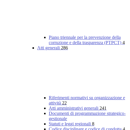
Piano triennale per la prevenzione della
corruzione e della trasparenza (PTPCT)
4
Atti generali
286
Riferimenti normativi su organizzazione e
attività
22
Atti amministrativi generali
241
Documenti di programmazione strategico-
gestionale
Statuti e leggi regionali
8
Codice disciplinare e codice di condotta
4