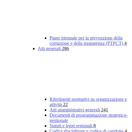
Piano triennale per la prevenzione della
corruzione e della trasparenza (PTPCT)
4
Atti generali
286
Riferimenti normativi su organizzazione e
attività
22
Atti amministrativi generali
241
Documenti di programmazione strategico-
gestionale
Statuti e leggi regionali
8
Codice disciplinare e codice di condotta
4