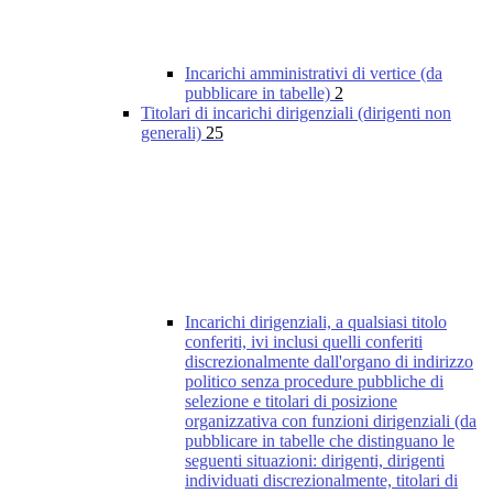
Incarichi amministrativi di vertice (da
pubblicare in tabelle)
2
Titolari di incarichi dirigenziali (dirigenti non
generali)
25
Incarichi dirigenziali, a qualsiasi titolo
conferiti, ivi inclusi quelli conferiti
discrezionalmente dall'organo di indirizzo
politico senza procedure pubbliche di
selezione e titolari di posizione
organizzativa con funzioni dirigenziali (da
pubblicare in tabelle che distinguano le
seguenti situazioni: dirigenti, dirigenti
individuati discrezionalmente, titolari di