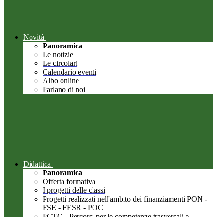
Novità
Panoramica
Le notizie
Le circolari
Calendario eventi
Albo online
Parlano di noi
Didattica
Panoramica
Offerta formativa
I progetti delle classi
Progetti realizzati nell'ambito dei finanziamenti PON -
FSE - FESR - POC
PCTO - Percorsi per le competenze trasversali e