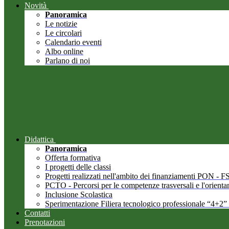
Novità
Panoramica
Le notizie
Le circolari
Calendario eventi
Albo online
Parlano di noi
Didattica
Panoramica
Offerta formativa
I progetti delle classi
Progetti realizzati nell'ambito dei finanziamenti PON -
PCTO - Percorsi per le competenze trasversali e l'orient
Inclusione Scolastica
Sperimentazione Filiera tecnologico professionale “4+2”
Contatti
Prenotazioni