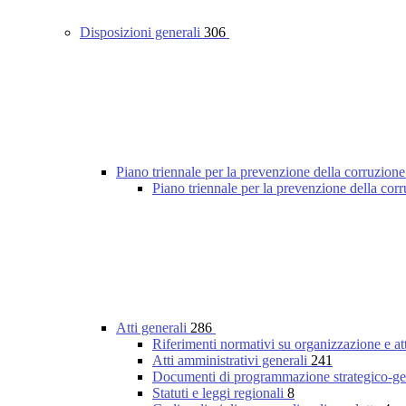
Disposizioni generali
306
Piano triennale per la prevenzione della corruzione
Piano triennale per la prevenzione della co
Atti generali
286
Riferimenti normativi su organizzazione e at
Atti amministrativi generali
241
Documenti di programmazione strategico-ge
Statuti e leggi regionali
8