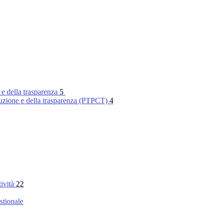
 e della trasparenza
5
rruzione e della trasparenza (PTPCT)
4
tività
22
stionale