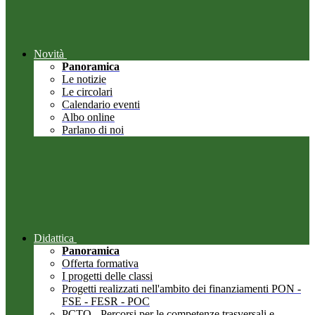
Novità
Panoramica
Le notizie
Le circolari
Calendario eventi
Albo online
Parlano di noi
Didattica
Panoramica
Offerta formativa
I progetti delle classi
Progetti realizzati nell'ambito dei finanziamenti PON -
FSE - FESR - POC
PCTO - Percorsi per le competenze trasversali e