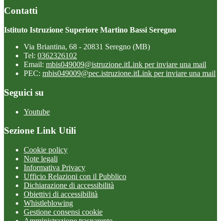
Contatti
Istituto Istruzione Superiore Martino Bassi Seregno
Via Briantina, 68 - 20831 Seregno (MB)
Tel:
0362326102
Email:
mbis049009@istruzione.it
Link per inviare una mail
PEC:
mbis049009@pec.istruzione.it
Link per inviare una mail
Seguici su
Youtube
Sezione Link Utili
Cookie policy
Note legali
Informativa Privacy
Ufficio Relazioni con il Pubblico
Dichiarazione di accessibilità
Obiettivi di accessibilità
Whistleblowing
Gestione consensi cookie
Amministrazione trasparente