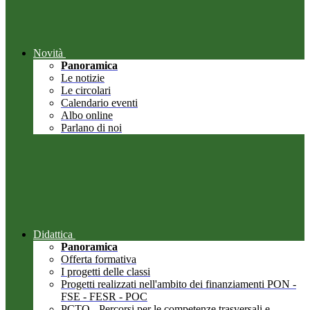
Novità
Panoramica
Le notizie
Le circolari
Calendario eventi
Albo online
Parlano di noi
Didattica
Panoramica
Offerta formativa
I progetti delle classi
Progetti realizzati nell'ambito dei finanziamenti PON -
FSE - FESR - POC
PCTO - Percorsi per le competenze trasversali e