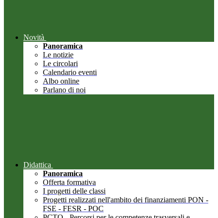
Novità
Panoramica
Le notizie
Le circolari
Calendario eventi
Albo online
Parlano di noi
Didattica
Panoramica
Offerta formativa
I progetti delle classi
Progetti realizzati nell'ambito dei finanziamenti PON -
FSE - FESR - POC
PCTO - Percorsi per le competenze trasversali e